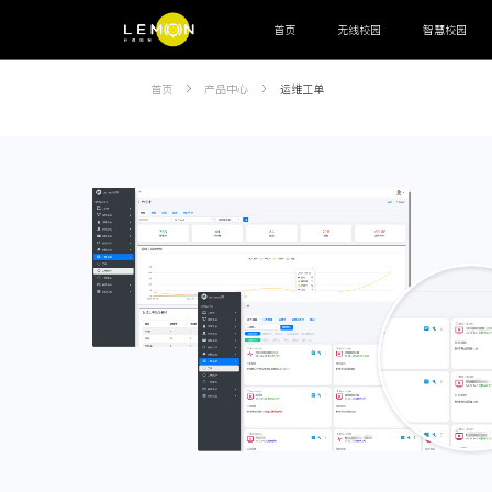
首页
无线校园
智慧校园
智能联接
首页
产品中心
运维工单
网关
交换机
AP
OLT
ODN
MDU
运营管理
认证计费系统
网管系统
高阶辅助
运营中台
运维工单
客服系统
审计系统
上网
智能终端
宿舍水电控设备
智能饮用热水设备
通道闸机
人
运营管理
校园安全系统
校园生活系统
教务总务系统