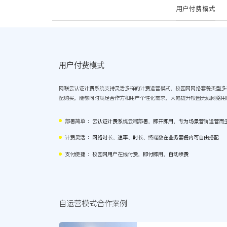
用户付费模式
用户付费模式
网联云认证计费系统支持灵活多样的计费运营模式，校园网网络套餐类型多
配购买，能够同时满足合作方和用户个性化需求，大幅提升校园无线网络用
部署简单
：云认证计费系统云端部署，即开即用，专为场景营销运营而
计费灵活
：网络时长、速率、时长、终端数在业务套餐内可自由搭配
支付便捷
：校园网用户在线付费，即付即用，自动续费
自运营模式合作案例