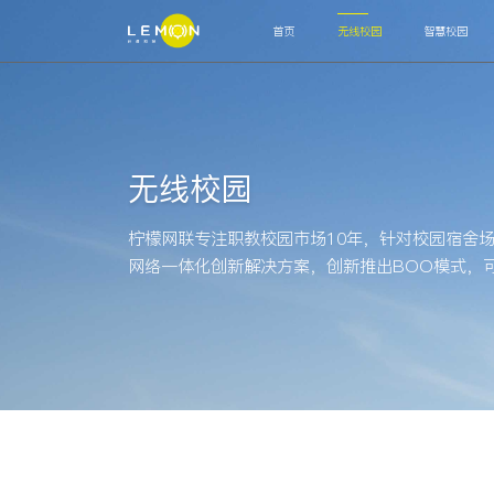
首页
无线校园
智慧校园
智能联接
网关
交换机
AP
OLT
ODN
MDU
运营管理
无线校园
认证计费系统
网管系统
高阶辅助
柠檬网联专注职教校园市场10年，针对校园宿舍
运营中台
运维工单
客服系统
审计系统
上
网络一体化创新解决方案，创新推出BOO模式，
智能终端
宿舍水电控设备
智能饮用热水设备
通道闸机
人
运营管理
校园安全系统
校园生活系统
教务总务系统